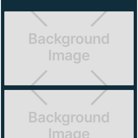
KATE
SPADE
ANTARA
ALO
YOGA
SANTA
FE