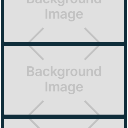
ALO
YOGA
ANTARA
ALO