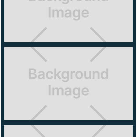
ARTZ
ALDO
SANTA
FE
SKIMS