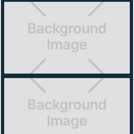
COACH
PERISUR
ALO
YOGA
MITIKAH