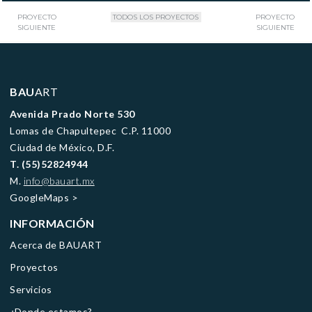
PROYECTO
TODOS LOS PROYECTOS
PROYECTO
SIGUIENTE
SIGUIENTE
BAU
ART
Avenida Prado Norte 530
Lomas de Chapultepec C.P. 11000
Ciudad de México, D.F.
T. (55)52824944
M.
info@bauart.mx
GoogleMaps
>
INFORMACIÓN
Acerca de BAUART
Proyectos
Servicios
¿Donde estamos?