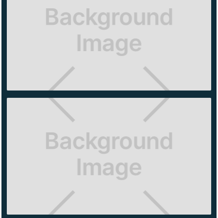
BROTHERS
SANTA FE
COACH
SANTA
FE